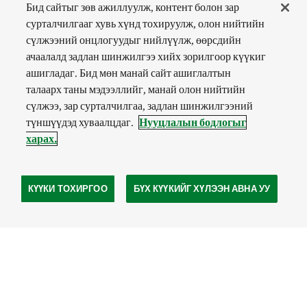
Бид сайтыг зөв ажиллуулж, контент болон зар
сурталчилгааг хувь хүнд тохируулж, олон нийтийн
сүлжээний онцлогуудыг нийлүүлж, өөрсдийн
ачаалалд задлан шинжилгээ хийх зорилгоор күүкиг
ашигладаг. Бид мөн манай сайт ашиглалтын
талаарх таны мэдээллийг, манай олон нийтийн
сүлжээ, зар сурталчилгаа, задлан шинжилгээний
түншүүдэд хуваалцдаг.
Нууцлалын бодлогыг
харах.
КҮҮКИ ТОХИРГОО
БҮХ КҮҮКИЙГ ХҮЛЭЭН АВНА УУ