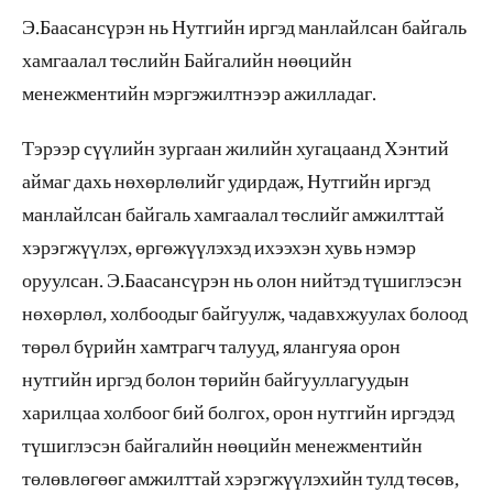
Э.Баасансүрэн нь Нутгийн иргэд манлайлсан байгаль
хамгаалал төслийн Байгалийн нөөцийн
менежментийн мэргэжилтнээр ажилладаг.
Тэрээр сүүлийн зургаан жилийн хугацаанд Хэнтий
аймаг дахь нөхөрлөлийг удирдаж, Нутгийн иргэд
манлайлсан байгаль хамгаалал төслийг амжилттай
хэрэгжүүлэх, өргөжүүлэхэд ихээхэн хувь нэмэр
оруулсан. Э.Баасансүрэн нь олон нийтэд түшиглэсэн
нөхөрлөл, холбоодыг байгуулж, чадавхжуулах болоод
төрөл бүрийн хамтрагч талууд, ялангуяа орон
нутгийн иргэд болон төрийн байгууллагуудын
харилцаа холбоог бий болгох, орон нутгийн иргэдэд
түшиглэсэн байгалийн нөөцийн менежментийн
төлөвлөгөөг амжилттай хэрэгжүүлэхийн тулд төсөв,