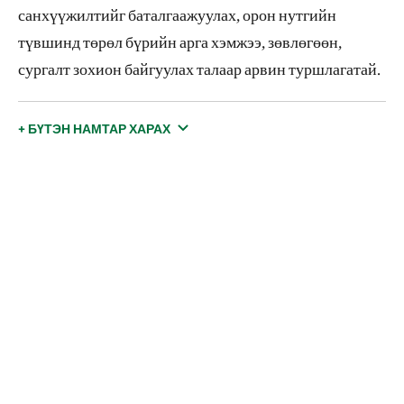
санхүүжилтийг баталгаажуулах, орон нутгийн
түвшинд төрөл бүрийн арга хэмжээ, зөвлөгөөн,
сургалт зохион байгуулах талаар арвин туршлагатай.
+ БҮТЭН НАМТАР ХАРАХ