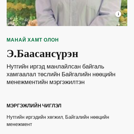
Э.БААСАНСҮРЭН
Байгалийн нөөцийн
менежментийн мэргэжилтэн © TNC
МАНАЙ ХАМТ ОЛОН
Э.Баасансүрэн
Нутгийн иргэд манлайлсан байгаль
хамгаалал төслийн Байгалийн нөөцийн
менежментийн мэргэжилтэн
МЭРГЭЖЛИЙН ЧИГЛЭЛ
Нутгийн иргэдийн хөгжил, Байгалийн нөөцийн
менежмент