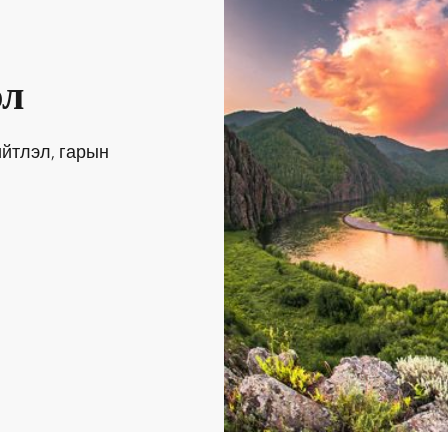
эл
ийтлэл, гарын