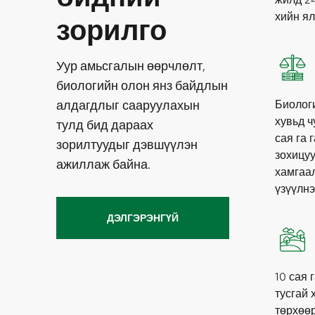
хийн ял
зорилго
Уур амьсгалын өөрчлөлт,
биологийн олон янз байдлын
алдагдлыг сааруулахын
Биолог
хувьд ч
тулд бид дараах
сая га 
зорилтуудыг дэвшүүлэн
зохицуу
ажиллаж байна.
хамгаа
үзүүлнэ
ДЭЛГЭРЭНГҮЙ
10 сая 
тусгай 
төрхөөр