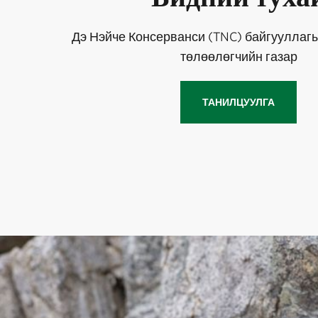
Дэ Нэйче Консерванси (TNC) байгууллаг
төлөөлөгчийн газар
ТАНИЛЦУУЛГА