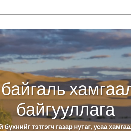
 байгаль хамгаа
байгууллага
 бүхнийг тэтгэгч газар нутаг, усаа хамга