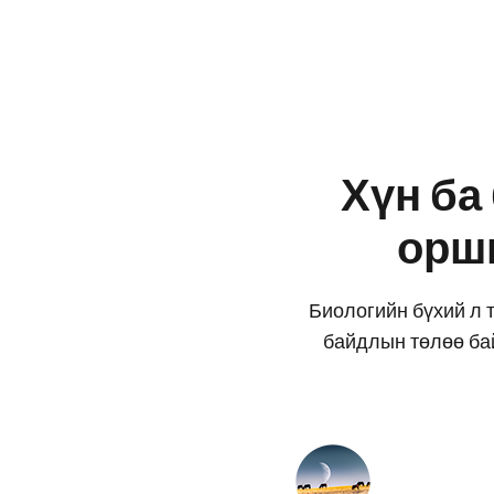
Хүн ба
орш
Биологийн бүхий л т
байдлын төлөө бай