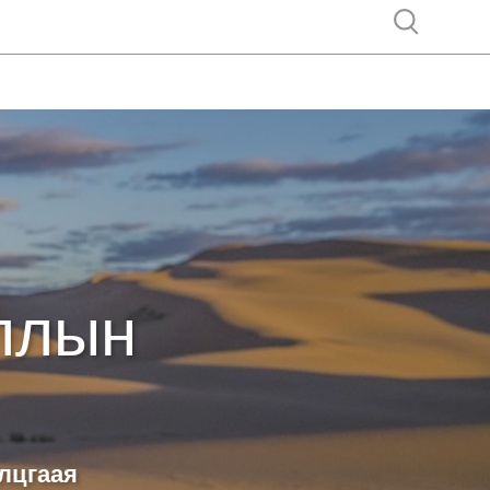
Show search
ллын
алцгаая