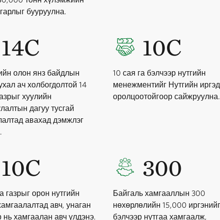
гарлыг бууруулна.
14C
10C
ийн олон янз байдлын
10 сая га бэлчээр нутгийн
ухал ач холбогдолтой 14
менежментийг Нутгийн иргэ
газрыг хуулийн
оролцоотойгоор сайжруулна
лалтын дагуу тусгай
лалтад авахад дэмжлэг
.
10C
300
га газрыг орон нутгийн
Байгаль хамгааллын 300
хамгаалалтад авч, унаган
нөхөрлөлийн 15,000 иргэний
 нь хамгаалан авч үлдэнэ.
бэлчээр нутгаа хамгаалж,