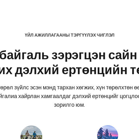
ҮЙЛ АЖИЛЛАГААНЫ ТЭРГҮҮЛЭХ ЧИГЛЭЛ
 байгаль зэрэгцэн сайн
их дэлхий ертөнцийн т
өрөл зүйлс эсэн мэнд тархан хөгжих, хүн төрөлхтөн 
галиа хайрлан хамгаалдаг дэлхий ертөнцийг цогцло
зорилго юм.