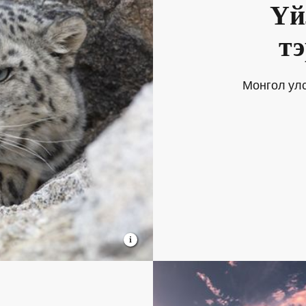
Үй
тэ
Монгол ул