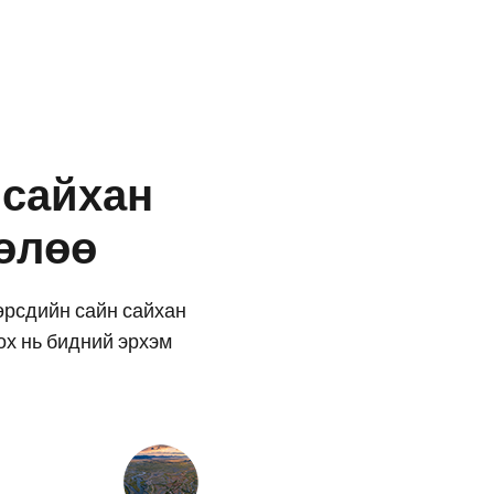
 сайхан
өлөө
өөрсдийн сайн сайхан
ох нь бидний эрхэм