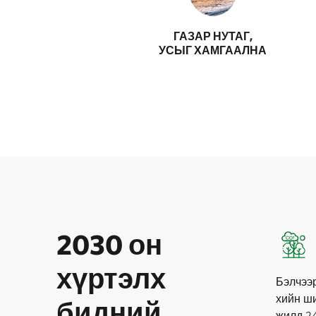
ГАЗАР НУТАГ,
УСЫГ ХАМГААЛНА
2030 он
хүртэлх
Бэлчээр
хийн ш
бидний
жилд 2