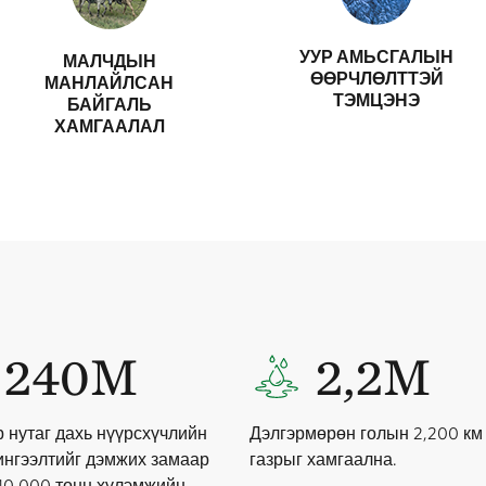
УУР АМЬСГАЛЫН
МАЛЧДЫН
ӨӨРЧЛӨЛТТЭЙ
МАНЛАЙЛСАН
ТЭМЦЭНЭ
БАЙГАЛЬ
ХАМГААЛАЛ
240M
2,2M
 нутаг дахь нүүрсхүчлийн
Дэлгэрмөрөн голын 2,200 км
ингээлтийг дэмжих замаар
газрыг хамгаална.
40,000 тонн хүлэмжийн