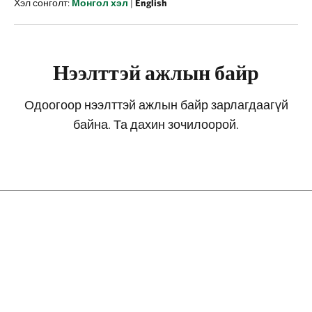
Хэл сонголт:
Монгол хэл
|
English
Нээлттэй ажлын байр
Одоогоор нээлттэй ажлын байр зарлагдаагүй
байна. Та дахин зочилоорой.