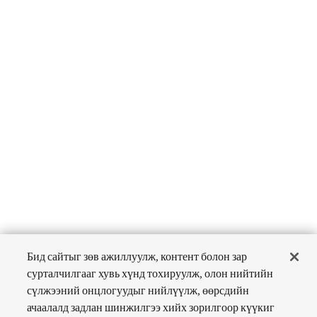
Бид сайтыг зөв ажиллуулж, контент болон зар
сурталчилгааг хувь хүнд тохируулж, олон нийтийн
сүлжээний онцлогуудыг нийлүүлж, өөрсдийн
ачаалалд задлан шинжилгээ хийх зорилгоор күүкиг