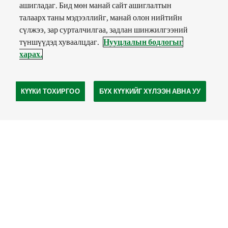
ашигладаг. Бид мөн манай сайт ашиглалтын
талаарх таны мэдээллийг, манай олон нийтийн
сүлжээ, зар сурталчилгаа, задлан шинжилгээний
түншүүдэд хуваалцдаг.
Нууцлалын бодлогыг
харах.
КҮҮКИ ТОХИРГОО
БҮХ КҮҮКИЙГ ХҮЛЭЭН АВНА УУ
СОШИАЛ
МЕДИА