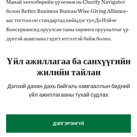
Манай хөтөлбөрийн үр өгөөж нь Charity Navigator
болон Better Business Bureau Wise Giving Alliance-
аас тогтоосон стандартад нийцдэг тул Дэ Нэйче
Консервансид оруулсан таны хөрөнгө оруулалтыг үр
дүнтэй ашиглана гэдэгт итгэлтэй байж болно.
Үйл ажиллагаа ба санхүүгийн
жилийн тайлан
Дэлхий дахин дахь байгаль хамгааллын бидний
үйл ажиллагааны тухай судлах
ДЭЛГЭРЭНГҮЙ