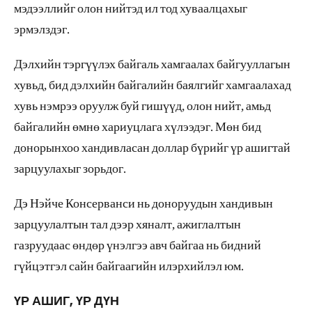
мэдээллийг олон нийтэд ил тод хуваалцахыг
эрмэлздэг.
Дэлхийн тэргүүлэх байгаль хамгаалах байгууллагын
хувьд, бид дэлхийн байгалийн баялгийг хамгаалахад
хувь нэмрээ оруулж буй гишүүд, олон нийт, амьд
байгалийн өмнө хариуцлага хүлээдэг. Мөн бид
донорынхоо хандивласан доллар бүрийг үр ашигтай
зарцуулахыг зорьдог.
Дэ Нэйче Консерванси нь доноруудын хандивын
зарцуулалтын тал дээр хяналт, ажиглалтын
газруудаас ө
ндөр үнэлгээ авч байгаа нь бидний
гүйцэтгэл сайн байгаагийн илэрхийлэл юм.
ҮР АШИГ, ҮР ДҮН