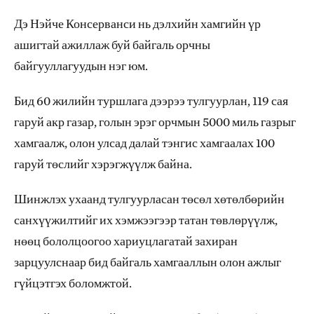
Дэ Нэйче Консерванси нь дэлхийн хамгийн үр
ашигтай ажиллаж буй байгаль орчны
байгууллагуудын нэг юм.
Бид 60 жилийн туршлага дээрээ тулгуурлан, 119 сая
гаруй акр газар, голын эрэг орчмын 5000 миль газрыг
хамгаалж, олон улсад далай тэнгис хамгаалах 100
гаруй төслийг хэрэгжүүлж байна.
Шинжлэх ухаанд тулгуурласан төсөл хөтөлбөрийн
санхүүжилтийг их хэмжээгээр татан төвлөрүүлж,
нөөц бололцоогоо хариуцлагатай захиран
зарцуулснаар бид байгаль хамгааллын олон ажлыг
гүйцэтгэх боломжтой.