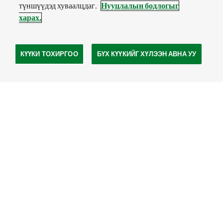
түншүүдэд хуваалцдаг.
Нууцлалын бодлогыг
харах.
КҮҮКИ ТОХИРГОО
БҮХ КҮҮКИЙГ ХҮЛЭЭН АВНА УУ
СОШИАЛ
МЕДИА
Site Footer
Судлах