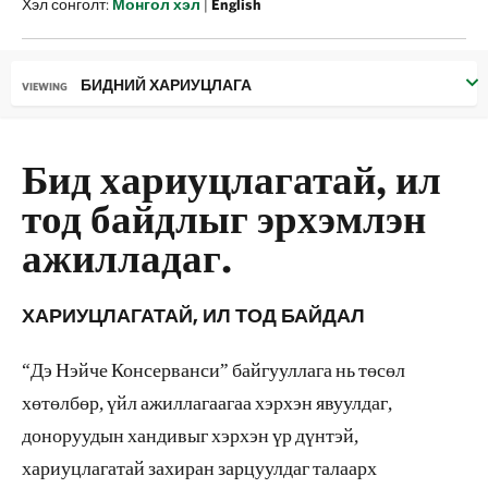
Хэл сонголт:
Монгол хэл
|
English
БИДНИЙ ХАРИУЦЛАГА
VIEWING
Бид хариуцлагатай, ил
тод байдлыг эрхэмлэн
ажилладаг.
ХАРИУЦЛАГАТАЙ, ИЛ ТОД БАЙДАЛ
“Дэ Нэйче Консерванси” байгууллага нь төсөл
хөтөлбөр, үйл ажиллагаагаа хэрхэн явуулдаг,
доноруудын хандивыг хэрхэн үр дүнтэй,
хариуцлагатай захиран зарцуулдаг талаарх