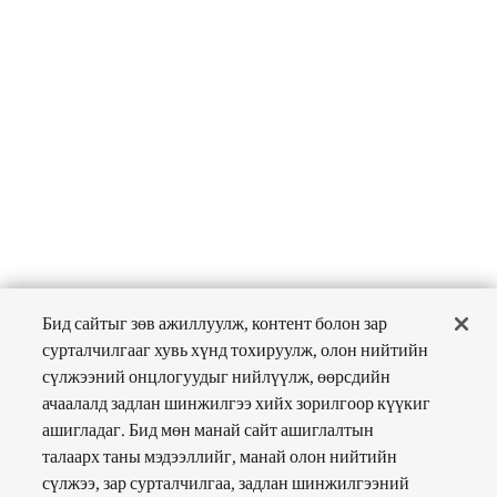
Бид сайтыг зөв ажиллуулж, контент болон зар
сурталчилгааг хувь хүнд тохируулж, олон нийтийн
сүлжээний онцлогуудыг нийлүүлж, өөрсдийн
ачаалалд задлан шинжилгээ хийх зорилгоор күүкиг
ашигладаг. Бид мөн манай сайт ашиглалтын
талаарх таны мэдээллийг, манай олон нийтийн
сүлжээ, зар сурталчилгаа, задлан шинжилгээний