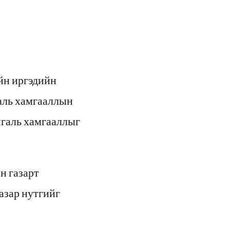
йн иргэдийн
галь хамгааллын
йгаль хамгааллыг
н газарт
азар нутгийг