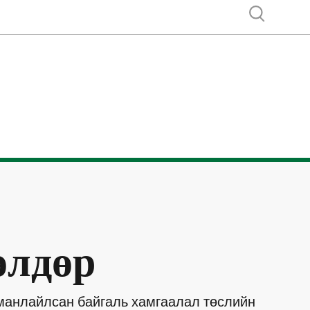
Show search
Н
өлдөр
 манлайлсан байгаль хамгаалал төслийн