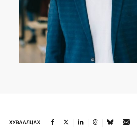
Э.ТӨГӨЛДӨР
“Нутгийн иргэдийн манлайлсан байгаль ха
төслийн удирдагч © June Charaa
ХУВААЛЦАХ