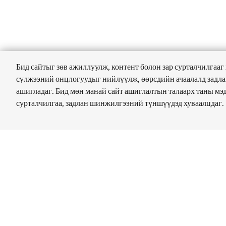
Бид сайтыг зөв ажиллуулж, контент болон зар сурталчилгааг
сүлжээний онцлогуудыг нийлүүлж, өөрсдийн ачаалалд задл
ашигладаг. Бид мөн манай сайт ашиглалтын талаарх таны мэ
сурталчилгаа, задлан шинжилгээний түншүүдэд хуваалцдаг.
Судлах
Холбогдох
Site Footer