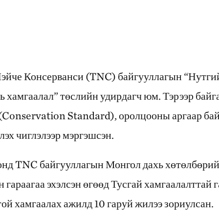
Нэйче Консерванси (TNC) байгууллагын “Нутги
ь хамгаалал” төслийн удирдагч юм. Тэрээр бай
 (Conservation Standard), оролцооны аргаар ба
лэх чиглэлээр мэргэшсэн.
онд TNC байгууллагын Монгол дахь хөтөлбөрий
гараагаа эхэлсэн өгөөд Тусгай хамгаалалттай г
ой хамгаалах ажилд 10 гаруй жилээ зориулсан.