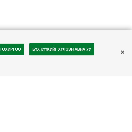
 ТОХИРГОО
БҮХ КҮҮКИЙГ ХҮЛЭЭН АВНА УУ