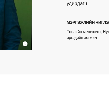
удирдагч
МЭРГЭЖЛИЙН ЧИГЛЭ
Төслийн менежент, Ну
иргэдийн хөгжил
мгаалал”