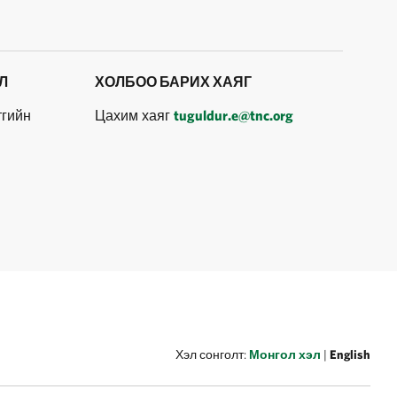
Л
ХОЛБОО БАРИХ ХАЯГ
тгийн
Цахим хаяг
tuguldur.e@tnc.org
Хэл сонголт:
Монгол хэл
|
English