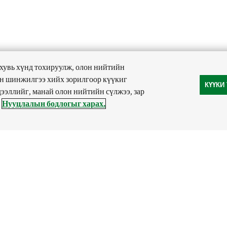
 хувь хүнд тохируулж, олон нийтийн
ан шинжилгээ хийх зорилгоор күүкиг
КҮҮКИ
дээллийг, манай олон нийтийн сүлжээ, зар
Нууцлалын бодлогыг харах.