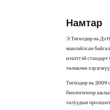
Намтар
Э.Төгөлдөр нь Дэ 
манлайлсан байгал
нээлттэй стандарт
төлөвлөн хэрэгжүү
Төгөлдөр нь 2009 
биологичоор ажлын 
талуудын оролцоот